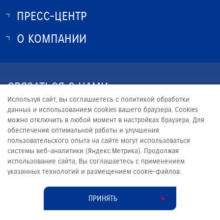
ПРЕСС-ЦЕНТР
О SUZUKI
ИСТОРИЯ SUZUKI
О КОМПАНИИ
НОВОСТИ
ПРОГРАММА ЛОЯЛЬНОСТИ
О КОМПАНИИ
КОНТАКТЫ
СВЯЗАТЬСЯ С НАМИ
ЮРИДИЧЕСКАЯ ИНФОРМАЦИЯ
Используя сайт, вы соглашаетесь с политикой обработки
+7 (4012) 56-55-56
данных и использованием cookies вашего браузера. Cookies
можно отключить в любой момент в настройках браузера. Для
SALES@SUZUKI39.COM
обеспечения оптимальной работы и улучшения
пользовательского опыта на сайте могут использоваться
системы веб-аналитики (Яндекс.Метрика). Продолжая
использование сайта, Вы соглашаетесь с применением
указанных технологий и размещением cookie-файлов.
© 2026
ЮКИ МОТОРС
Сделано в ПЕРКС
ПРИНЯТЬ