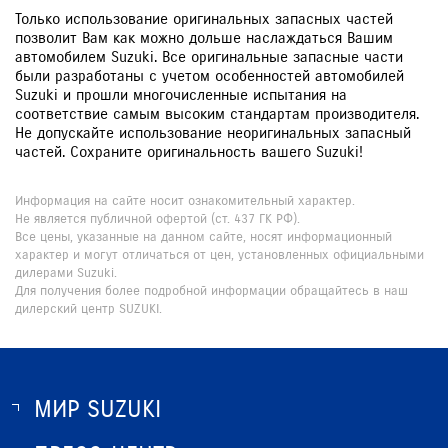
Только использование оригинальных запасных частей
позволит Вам как можно дольше наслаждаться Вашим
автомобилем Suzuki. Все оригинальные запасные части
были разработаны с учетом особенностей автомобилей
Suzuki и прошли многочисленные испытания на
соответствие самым высоким стандартам производителя.
Не допускайте использование неоригинальных запасный
частей. Сохраните оригинальность вашего Suzuki!
Информация на сайте носит ознакомительный характер.
Не является публичной офертой (ст. 437 ГК РФ).
Все цены, указанные на данном сайте, носят информационный
характер и могут отличаться от цен, установленных официальными
дилерами Suzuki.
Для получения более подробной информации обращайтесь в наш
дилерский центр SUZUKI.
МИР SUZUKI