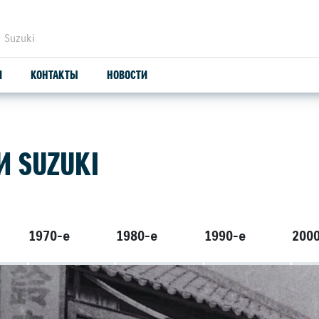
 Suzuki
И
КОНТАКТЫ
НОВОСТИ
ЗАПЧАСТИ И АКСЕССУАРЫ
С
 SUZUKI
ОРИГИНАЛЬНЫЕ ЗАПЧАСТИ
СЕ
ПРОДУКЦИЯ SUZUTEC
SU
1970-е
1980-е
1990-е
200
КУЗОВНЫЕ ЗАПЧАСТИ И РЕМОНТ
УЗНАТЬ СТОИМОСТЬ ДЕТАЛИ