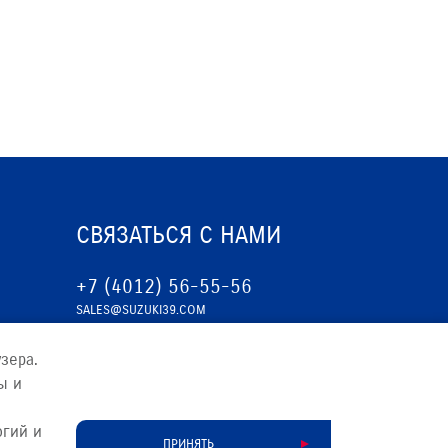
СВЯЗАТЬСЯ С НАМИ
+7 (4012) 56-55-56
SALES@SUZUKI39.COM
зера.
ы и
огий и
ПРИНЯТЬ