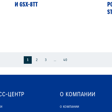
И GSX-8TT
Р
S
1
2
3
…
40
СС-ЦЕНТР
О КОМПАНИИ
ТИ
О КОМПАНИИ