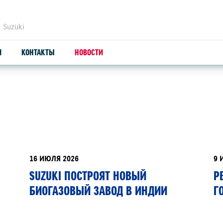
 Suzuki
И
КОНТАКТЫ
НОВОСТИ
ЗАПЧАСТИ И АКСЕССУАРЫ
С
ОРИГИНАЛЬНЫЕ ЗАПЧАСТИ
СЕ
ПРОДУКЦИЯ SUZUTEC
SU
16 ИЮЛЯ 2026
9 
SUZUKI ПОСТРОЯТ НОВЫЙ
Р
КУЗОВНЫЕ ЗАПЧАСТИ И РЕМОНТ
БИОГАЗОВЫЙ ЗАВОД В ИНДИИ
Г
УЗНАТЬ СТОИМОСТЬ ДЕТАЛИ