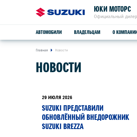
ЮКИ МОТОРС
Официальный дилер
АВТОМОБИЛИ
ВЛАДЕЛЬЦАМ
О КОМПАНИ
Главная
Новости
ОБСЛУЖИВАНИЕ И РЕМОНТ
НОВОСТИ
SUZUKI VITARA
ПРОГРАММА ЛОЯЛЬНОСТИ
СЕРВИСНОЕ ОБСЛУЖИВАНИЕ
29 ИЮЛЯ 2026
расход от
4,9 л/100 км
SUZUKI ПРЕДСТАВИЛИ
ГАРАНТИЙНОЕ ОБСЛУЖИВАНИЕ
ОБНОВЛЁННЫЙ ВНЕДОРОЖНИК
привод
ПОМОЩЬ НА ДОРОГЕ
SUZUKI BREZZA
2WD, ALLGRIP 4WD