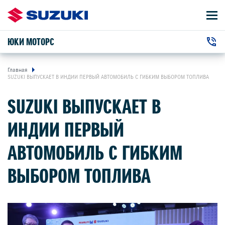
ЮКИ МОТОРС
АВТОМОБИЛИ
г. Калининград, Московский проспект,
+7 (4012) 56-55-56
ВЛАДЕЛЬЦАМ
Главная
258Д
SUZUKI ВЫПУСКАЕТ В ИНДИИ ПЕРВЫЙ АВТОМОБИЛЬ С ГИБКИМ ВЫБОРОМ ТОПЛИВА
О КОМПАНИИ
SUZUKI ВЫПУСКАЕТ В
ИНДИИ ПЕРВЫЙ
КОНТАКТЫ
АВТОМОБИЛЬ С ГИБКИМ
НОВОСТИ
ВЫБОРОМ ТОПЛИВА
ЗАКАЗАТЬ ЗВОНОК