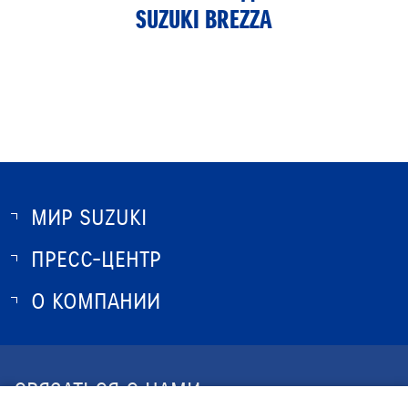
SUZUKI BREZZA
МИР SUZUKI
ПРЕСС-ЦЕНТР
О SUZUKI
ИСТОРИЯ SUZUKI
О КОМПАНИИ
НОВОСТИ
ПРОГРАММА ЛОЯЛЬНОСТИ
О КОМПАНИИ
КОНТАКТЫ
СВЯЗАТЬСЯ С НАМИ
ЮРИДИЧЕСКАЯ ИНФОРМАЦИЯ