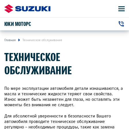
ЮКИ МОТОРС
АВТОМОБИЛИ
г. Калининград, Московский проспект,
+7 (4012) 56-55-56
ВЛАДЕЛЬЦАМ
Главная
Техническое обслуживание
258Д
ТЕХНИЧЕСКОЕ
О КОМПАНИИ
ОБСЛУЖИВАНИЕ
КОНТАКТЫ
НОВОСТИ
По мере эксплуатации автомобиля детали изнашиваются, а
масла и технические жидкости теряют свои свойства.
Износ может быть незаметен для глаза, но оставлять эти
моменты без внимания не следует.
ЗАКАЗАТЬ ЗВОНОК
Для абсолютной уверенности в безопасности Вашего
автомобиля проводите техническое обслуживание
регулярно – необходимые процедуры, такие как замена