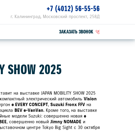
+7 (4012) 56-55-56
г. Калининград, Московский проспект, 258Д
ЗАКАЗАТЬ ЗВОНОК
ПЕЦПРЕДЛОЖЕНИЯ
Y SHOW 2025
РВИСНЫЕ АКЦИИ
ZUKI ПРИВИЛЕГИЯ 3+
дставит на выставке JAPAN MOBILITY SHOW 2025
 компактный электрический автомобиль
Vision
ургон
e EVERY CONCEPT
,
Suzuki Fronx FFV
на
тоцикла
BEV e-VanVan
. Кроме того, на выставке
йные модели Suzuki: совершенно новая
e
BEE
, совершенно новый
Jimny NOMADE
и
ыставочном центре Tokyo Big Sight с 30 октября