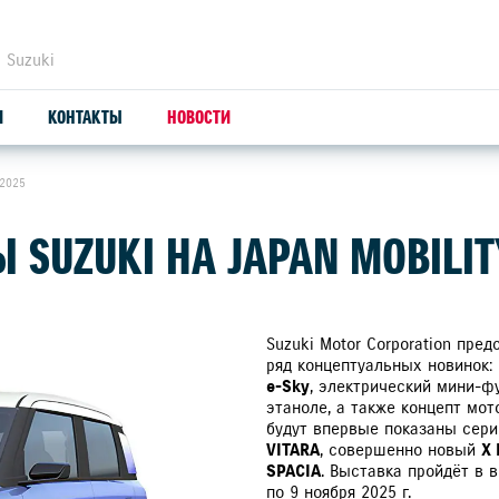
 Suzuki
И
КОНТАКТЫ
НОВОСТИ
 2025
ЗАПЧАСТИ И АКСЕССУАРЫ
С
SUZUKI НА JAPAN MOBILIT
ОРИГИНАЛЬНЫЕ ЗАПЧАСТИ
СЕ
ПРОДУКЦИЯ SUZUTEC
SU
Suzuki Motor Corporation пре
ряд концептуальных новинок:
e-Sky
, электрический мини-ф
КУЗОВНЫЕ ЗАПЧАСТИ И РЕМОНТ
этаноле, а также концепт мо
будут впервые показаны сери
УЗНАТЬ СТОИМОСТЬ ДЕТАЛИ
VITARA
, совершенно новый
X 
SPACIA
. Выставка пройдёт в в
по 9 ноября 2025 г.