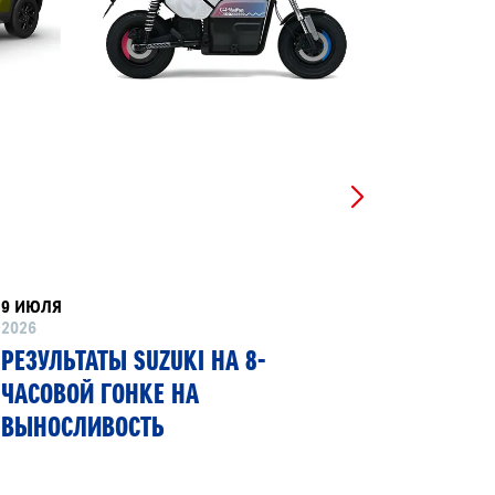
9 ИЮЛЯ
8 ИЮНЯ
2026
2026
РЕЗУЛЬТАТЫ SUZUKI НА 8-
SUZUKI
ЧАСОВОЙ ГОНКЕ НА
ПЕРВЫЙ
ВЫНОСЛИВОСТЬ
ГИБКИМ