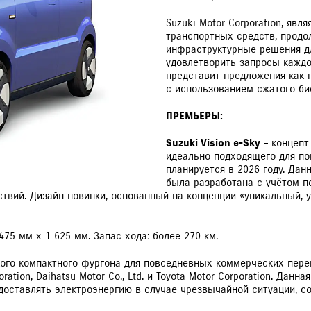
РАССЧИТАТЬ ТО
С
Suzuki Motor Corporation, яв
транспортных средств, продо
инфраструктурные решения дл
удовлетворить запросы каждог
представит предложения как 
с использованием сжатого био
VITARA
JIMNY
ПРЕМЬЕРЫ:
Suzuki Vision e-Sky
– концепт
идеально подходящего для по
планируется в 2026 году. Да
была разработана с учётом п
ествий. Дизайн новинки, основанный на концепции «уникальный,
 475 мм x 1 625 мм. Запас хода: более 270 км.
ого компактного фургона для повседневных коммерческих перев
ation, Daihatsu Motor Co., Ltd. и Toyota Motor Corporation. Дан
ставлять электроэнергию в случае чрезвычайной ситуации, со