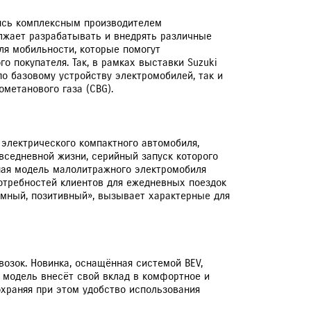
ЕРВИСНЫЕ КАМПАНИИ
ляясь комплексным производителем
лжает разрабатывать и внедрять различные
я мобильности, которые помогут
о покупателя. Так, в рамках выставки Suzuki
по базовому устройству электромобилей, так и
метанового газа (CBG).
 электрического компактного автомобиля,
вседневной жизни, серийный запуск которого
нная модель малолитражного электромобиля
отребностей клиентов для ежедневных поездок
 умный, позитивный», вызывает характерные для
озок. Новинка, оснащённая системой BEV,
ная модель внесёт свой вклад в комфортное и
храняя при этом удобство использования