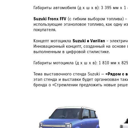
Габариты автомобиля (д х ш х в): 3 395 мм x 1 
Suzuki Fronx FFV
(с гибким выбором топлива) –
использующие этаноловое топливо, как одну и
покупателя.
Концепт мотоцикла
Suzuki e VanVan
– электрич
Инновационный концепт, созданный на основе п
выполненным в цифровой стилистике.
Габариты мотоцикла (д х ш х в): 1 810 мм х 82
Тема выставочного стенда Suzuki —
«Рядом с 
этап стенда и выставки будет организован та
бренда о «Стремлении предложить новые решен