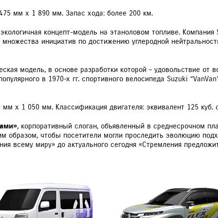
475 мм x 1 890 мм. Запас хода: более 200 км.
 экологичная концепт-модель на этаноловом топливе. Компания 
з множества инициатив по достижению углеродной нейтральност
еская модель, в основе разработки которой – удовольствие от 
опулярного в 1970-х гг. спортивного велосипеда Suzuki “VanVan
5 мм х 1 050 мм. Классификация двигателя: эквивалент 125 куб. 
вами»
, корпоративный слоган, объявленный в среднесрочном пл
ким образом, чтобы посетители могли проследить эволюцию под
ия всему миру» до актуального сегодня «Стремления предложит